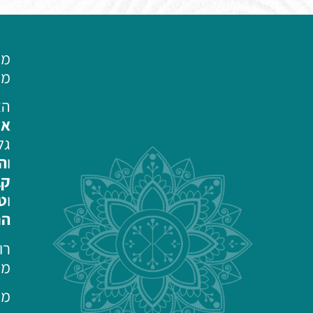
מר
מח
הצ
את
גל
ו
הי
קב
ו
טכ
הת
רו
מו
מצ