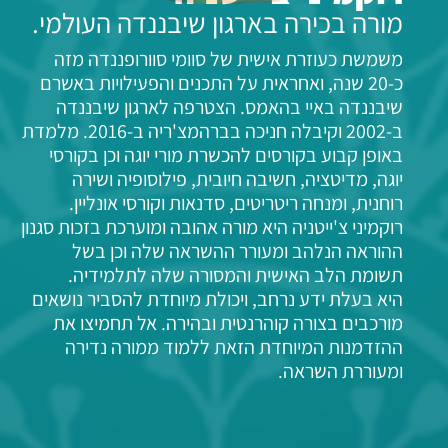
מורה בכירה בארגון שיבננדה העולמי.
משמשת כעוזרת אישית של סוומי סוורופננדה מזה
כ-20 שנה, ואחראית על התכנים והפעילויות באשרם
שיבננדה באיי בהאמס. הצטרפה לארגון שיבננדה
ב-2002 וקיבלה חניכה בברהמצ'ריה ב-2016. מלמדת
באופן קבוע בקורסים להכשרת מורי יוגה וכן בקורסי
יוגה, מדיטציה, חשיבה חיובית, פילוסופיה ושירה
רוחנית, ומנחה ריטריטים, סדנאות וקורסי אונליין.
רוקמיני צ'ייטניה היא מורה אהובה ומוערכת בזכות סגנון
ההוראה הנלהב ומעורר ההשראה שלה וכן בשל
תשומת הלב האישית והמסורה שלה לתלמידיה.
היא בעלת ידע נרחב, ויכולת מיוחדת להסביר נושאים
מורכבים בצורה קוהרנטית ובהירה. אל תחמיצו את
ההזדמנות המיוחדת הזאת ללמוד ממורה נדירה
ומעוררת השראה.