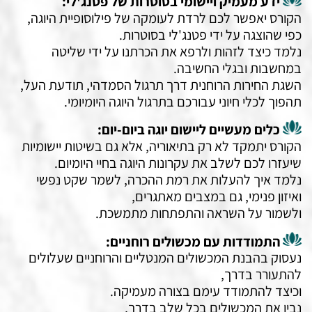
ידע מעמיק ויישומי בסוטרות של פטנג'לי:
הקורס יאפשר לכם לרדת לעומקה של פילוסופיית היוגה,
כפי שהוצגה על ידי פטנג'לי בסוטרות.
נלמד כיצד לזהות ולרפא את הכרתנו על ידי שליטה
במחשבות ובגלי החשיבה.
השגת החירות הרוחנית דרך תרגול הסמדהי, תודעת העל,
תהפוך לכלי חיוני עבורכם בתרגול היוגה היומיומי.
כלים מעשיים ליישום יוגה ביום-יום:
הקורס יתמקד לא רק בתיאוריה, אלא גם בשיטות יישומיות
שיעזרו לכם לשלב את עקרונות היוגה בחיי היומיום.
נלמד איך להעלות את רמת ההכרה, לשמר שקט נפשי
ואיזון פנימי, גם במצבים מאתגרים,
ולשמור על השראה והתפתחות מתמשכת.
התמודדות עם מכשולים רוחניים:
נעסוק בהבנת המכשולים המנטליים והרוחניים שעלולים
להתעורר בדרך,
וכיצד להתמודד עימם בצורה מעמיקה.
נבין את המכשולים בכל שלב בדרך,