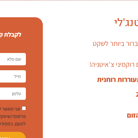
ג'לי
לקבלת קי
ברור ביותר לשקט
רוקמיני צ'איטניה!
וררות רוחנית
אני מאשר ל
זום
פרסומי/שיווקי
לפעם, כמפורט בסעיף 5 