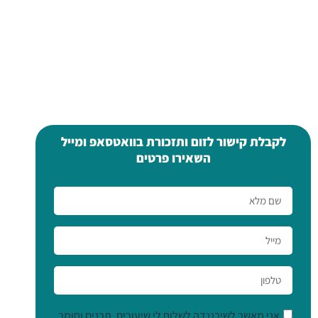
שעה: 20:00 בדיוק!
איפה? בנוחות ביתכם, דרך הזום
עלות: לגמרי בחינם!
שפה: עברית מלאה!
לקבלת קישור לזום ותזכורת בוואטסאפ ומייל
השאירו פרטים
אני מאשר לשיבננדה לשלוח לי שיעורים, תכנים וחומר