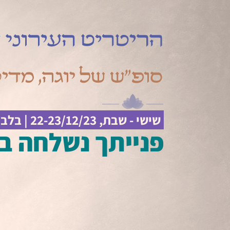
שישי - שבת, 22-23/12/23 | בלב תל אביב- באירוח מלא
פנייתך נשלחה בה