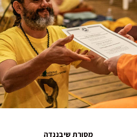
מסורת שיבננדה