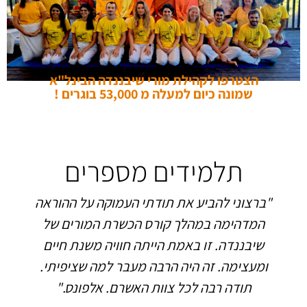
הצטרפו לקהילת מורי שיבננדה הבינל"א
שמונה כיום למעלה מ 53,000 בוגרים !
תלמידים מספרים
"ברצוני להביע את תודתי העמוקה על ההוראה
המדהימה במהלך קורס הכשרת המורים של
שיבננדה. זו באמת הייתה חוויה משנת חיים
ומעצימה. זה היה הרבה מעבר למה שציפיתי.
תודה רבה לכל צוות האשרם. אלפונס."