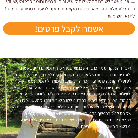
אני מאשר לשיבננדה לשלוח לי שיעורים, תכנים וחומר פרסומי/שיווקי
בנוגע לפעילויות הנפלאות שהם מקיימים מפעם לפעם, כמפורט בסעיף 5
לתנאי השימוש
אשמח לקבל פרטים!
ה-TTC הוא קורס מרוכז בן 4 שבועות, במהלכו התלמידים גרים באשרם
ולומדים תחת הנחייתם של מורים מנוסים ומסורים לאורח חיים יוגי, ותוך חיבור
לשושלת הוראה עתיקה, דרכה הידע מועבר ממורה לתלמיד במשך אלפי
שנים. תזונה יוגית, תרגול יומי של יוגה ומדיטציה ושהייה בטבע המרומם של הרי
ירושלים, הרחק משאון העיר, יוצרים תנאים אידיאליים לחוויה ישירה של
הלימוד. תכנית הלימודים הנרחבת כוללת תיאוריה ותרגול מעשי, ומכוונת
להתפתחות שלמה של התלמיד: פיזית, מנטלית, רגשית ורוחנית. פירוט מלא
של הסילבוס בהמשך הדף. במשך חודש שלם של חיי אשרם מלאים,
התלמידים יחזקו את התרגול האישי שלהם ויפתחו כישורים ללמד יוגה
ומדיטציה בצורה טבעית ובביטחון.