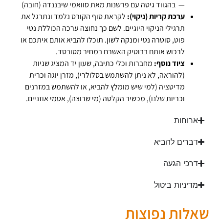
— בהגווד גיטה עם פרשנות מאת סוואמי שיבננדה (חובה)
ערכת קריות (ניקוי):
לקראת סוף הקורס נלמד ונתרגל את
תרגילי הניקוי היוגיים. לשם כך נחוצה ערכה הכוללת נטי
פוט, סוטרה נטי ומנקה לשון. תוכלו להביא אותם איתכם או
לרכוש אותם בבוטיק האשרם במחיר מסובסד.
ציוד נוסף:
מחברות וכלי כתיבה, שעון יד המציג שניות
(להוראה, לא ניתן להשתמש בסלולרי), מזרן יוגה וכרית
מדיטציה (למי שיש מומלץ להביא, או להשתמש במזרנים
וכריות שלנו), מכשיר הקלטה (מי שרוצה), אטמי אוזניים.
ארוחות
דברים להביא
דרכי הגעה
מדיניות ביטול
שאלות נפוצות