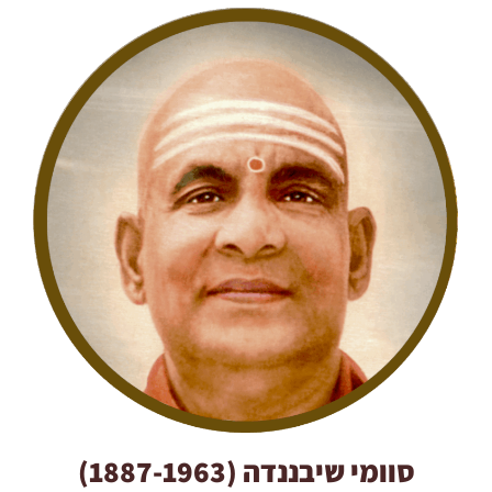
סוומי שיבננדה (1887-1963)