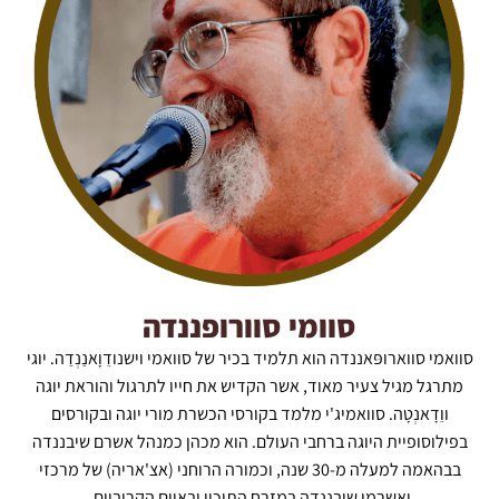
סוומי סוורופננדה
סוואמי סווארופּאננדה הוא תלמיד בכיר של סוואמי וישנודֵוָאנַנְדַה. יוגי
מתרגל מגיל צעיר מאוד, אשר הקדיש את חייו לתרגול והוראת יוגה
ווֵדָאנְטָה. סוואמיג'י מלמד בקורסי הכשרת מורי יוגה ובקורסים
בפילוסופיית היוגה ברחבי העולם. הוא מכהן כמנהל אשרם שיבננדה
בבהאמה למעלה מ-30 שנה, וכמורה הרוחני (אצ'אריה) של מרכזי
ואשרמי שיבננדה במזרח התיכון ובאיים הקריביים.