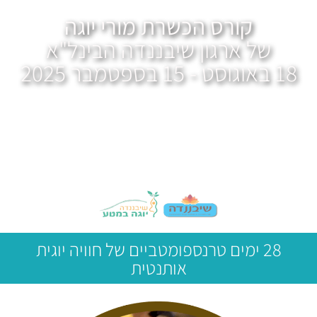
קורס הכשרת מורי יוגה
של ארגון שיבננדה הבינל"א
18 באוגוסט - 15 בספטמבר 2025
28 ימים טרנספומטביים של חוויה יוגית
אותנטית