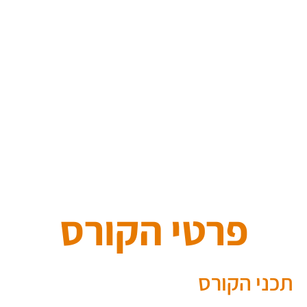
תהנו
משהות מרגיעה בלב הטבע עם נוף מהמם uאויר הרים
תפגשו
מתרגלים ושואפים רוחניים מכל רחבי הארץ
תקחו
חלק בקהילת יוגה אזורית ובינלאומית חזקה ופעילה
תתחברו
לרשת בינלאומית של מורים, מרכזים ואשרמים
תעמיקו
את הקשר שלכם ליוגה ותיפתחו לשינוי פנימי מהותי
פרטי הקורס
תכני הקורס