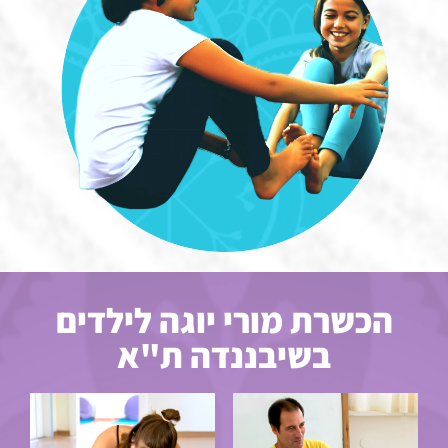
הכשרת מורי יוגה לילדים
בשיבננדה ת"א