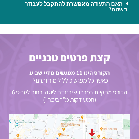
האם התעודה מאפשרת להתקבל לעבודה
בשטח?
קצת פרטים טכניים
הקורס הינו 11 מפגשים מדיי שבוע
כאשר כל מפגש כולל לימוד ותרגול
הקורס מתקיים במרכז שיבננדה ליוגה: רחוב לטריס 6
(חמש דקות מ”הבימה”)